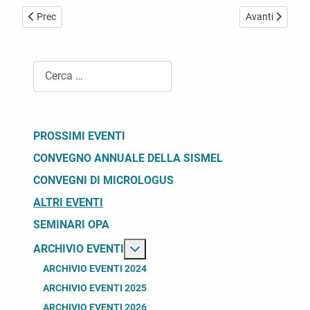
Articolo precedente: Testi pseudotommasiani: la tradizione, la storia
Articolo success
Prec
Avanti
Cerca
PROSSIMI EVENTI
CONVEGNO ANNUALE DELLA SISMEL
CONVEGNI DI MICROLOGUS
ALTRI EVENTI
SEMINARI OPA
Maggiori informazioni su: Archivio
ARCHIVIO EVENTI
ARCHIVIO EVENTI 2024
ARCHIVIO EVENTI 2025
ARCHIVIO EVENTI 2026