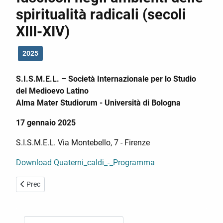
spiritualità radicali (secoli
XIII-XIV)
2025
S.I.S.M.E.L. – Società Internazionale per lo Studio
del Medioevo Latino
Alma Mater Studiorum - Università di Bologna
17 gennaio 2025
S.I.S.M.E.L. Via Montebello, 7 - Firenze
Download Quaterni_caldi_-_Programma
Articolo precedente: Luoghi, itinerari, reti del sapere: per un atlante 
Prec
Cerca