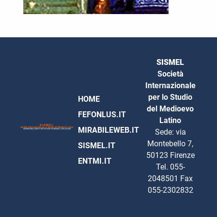
SISMEL
Società
Internazionale
per lo Studio
HOME
del Medioevo
FEFONLUS.IT
Latino
MIRABILEWEB.IT
Sede: via
Montebello 7,
SISMEL.IT
50123 Firenze
ENTMI.IT
Tel. 055-
2048501 Fax
055-2302832