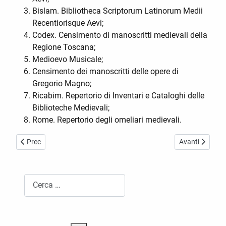
Bislam. Bibliotheca Scriptorum Latinorum Medii
Recentiorisque Aevi;
Codex. Censimento di manoscritti medievali della
Regione Toscana;
Medioevo Musicale;
Censimento dei manoscritti delle opere di
Gregorio Magno;
Ricabim. Repertorio di Inventari e Cataloghi delle
Biblioteche Medievali;
Rome. Repertorio degli omeliari medievali.
Articolo precedente: Attrezzatura didattica e scientifica a disposizio
Articolo success
Prec
Avanti
Cerca