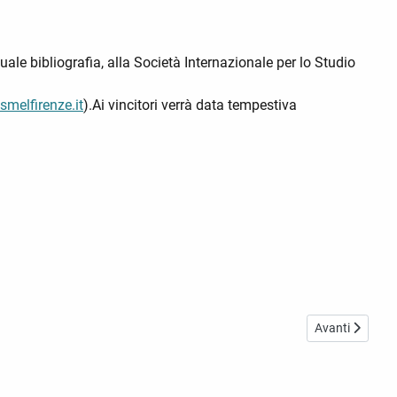
ale bibliografia, alla Società Internazionale per lo Studio
melfirenze.it
).Ai vincitori verrà data tempestiva
Articolo succes
Avanti