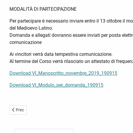
MODALITÀ DI PARTECIPAZIONE
Per partecipare è necessario inviare entro il 13 ottobre il 
del Medioevo Latino.
Domanda e allegati dovranno essere inviati per posta elettr
comunicazione
Ai vincitori verrà data tempestiva comunicazione.
Al termine del Corso verrà rilasciato un attestato di frequen
Download VI_Manoscritto_novembre_2019_190915
Download VI_Modulo_per_domanda_190915
Articolo precedente: VII Corso Internazionale di Formazione sulle
Prec
Cerca