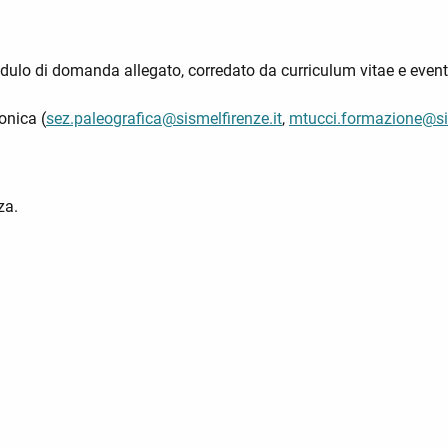
modulo di domanda allegato, corredato da curriculum vitae e eventu
onica (
sez.paleografica@sismelfirenze.it
,
mtucci.formazione@sis
za.
 Problematiche del Manoscritto